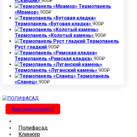
«Скандик»
900
₽
Термопанель
«Мрамор»
900
₽
Термопанель «Бутовая кладка»
900
₽
Термопанель «Колотый камень»
900
₽
Термопанель
Руст гладкий
900
₽
Термопанель «Римская кладка»
900
₽
Термопанель «Луганский камень»
900
₽
Термопанель
«Сланец»
900
₽
Вам перезвонить?
Полифасад
Клинкер