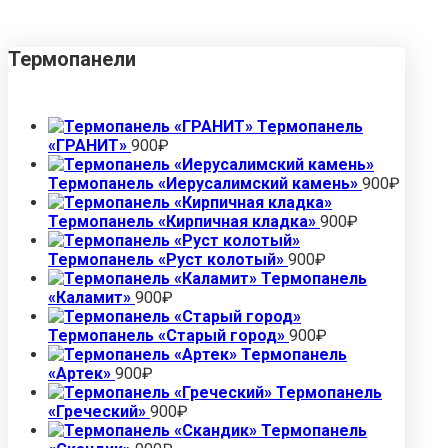
Термопанели
Термопанель
«ГРАНИТ»
900
₽
Термопанель «Иерусалимский камень»
900
₽
Термопанель «Кирпичная кладка»
900
₽
Термопанель «Руст колотый»
900
₽
Термопанель
«Каламит»
900
₽
Термопанель «Старый город»
900
₽
Термопанель
«Артек»
900
₽
Термопанель
«Греческий»
900
₽
Термопанель