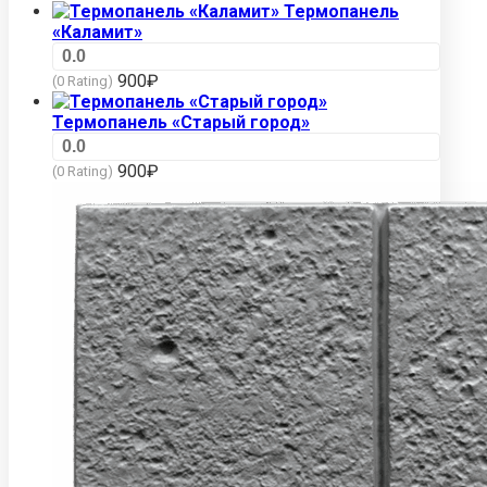
Термопанель
«Каламит»
0.0
900
₽
(0 Rating)
Термопанель «Старый город»
0.0
900
₽
(0 Rating)