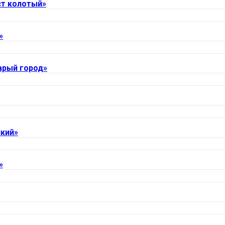
ст колотый»
»
арый город»
кий»
»