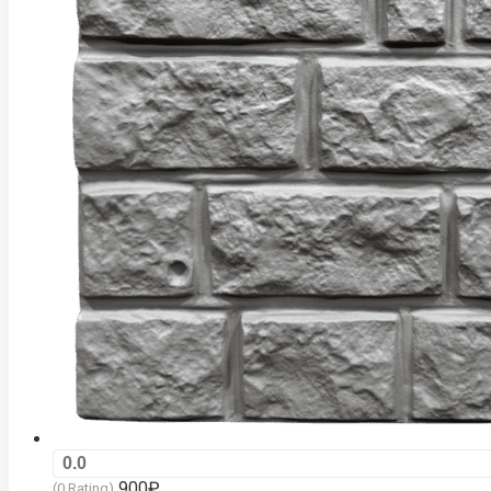
0.0
900
₽
(0 Rating)