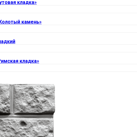
утовая кладка»
Колотый камень»
ладкий
Римская кладка»